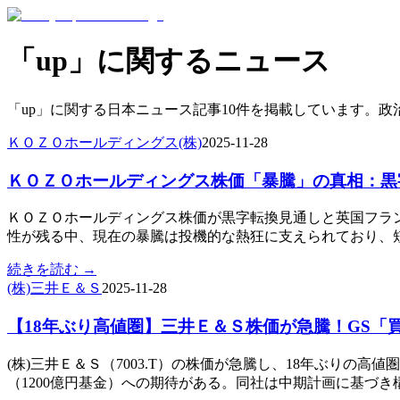
「
up
」に関するニュース
「
up
」に関する日本ニュース記事
10
件を掲載しています。政
ＫＯＺＯホールディングス(株)
2025-11-28
ＫＯＺＯホールディングス株価「暴騰」の真相：黒
ＫＯＺＯホールディングス株価が黒字転換見通しと英国フラン
性が残る中、現在の暴騰は投機的な熱狂に支えられており、
続きを読む →
(株)三井Ｅ＆Ｓ
2025-11-28
【18年ぶり高値圏】三井Ｅ＆Ｓ株価が急騰！GS「買
(株)三井Ｅ＆Ｓ（7003.T）の株価が急騰し、18年ぶりの
（1200億円基金）への期待がある。同社は中期計画に基づ