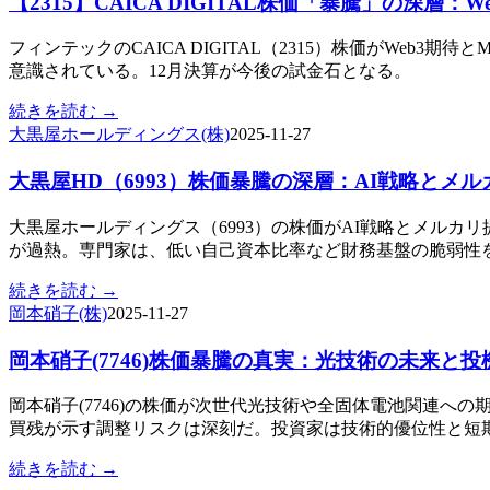
【2315】CAICA DIGITAL株価「暴騰」の深層
フィンテックのCAICA DIGITAL（2315）株価がW
意識されている。12月決算が今後の試金石となる。
続きを読む →
大黒屋ホールディングス(株)
2025-11-27
大黒屋HD（6993）株価暴騰の深層：AI戦略とメ
大黒屋ホールディングス（6993）の株価がAI戦略とメル
が過熱。専門家は、低い自己資本比率など財務基盤の脆弱性
続きを読む →
岡本硝子(株)
2025-11-27
岡本硝子(7746)株価暴騰の真実：光技術の未来と
岡本硝子(7746)の株価が次世代光技術や全固体電池関連へ
買残が示す調整リスクは深刻だ。投資家は技術的優位性と短
続きを読む →