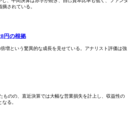
。しかし、中間決算は赤字が続き、自己資本比率も低く、ファンダ
指摘されている。
28円の根拠
13倍増という驚異的な成長を見せている。アナリスト評価は強
善したものの、直近決算では大幅な営業損失を計上し、収益性の
となる。