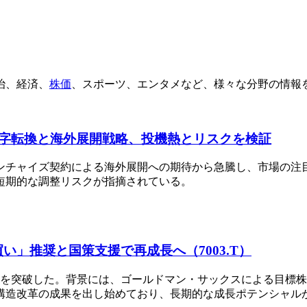
治、経済、
株価
、スポーツ、エンタメなど、様々な分野の情報
字転換と海外展開戦略、投機熱とリスクを検証
チャイズ契約による海外展開への期待から急騰し、市場の注目
短期的な調整リスクが指摘されている。
い」推奨と国策支援で再成長へ（7003.T）
高値圏を突破した。背景には、ゴールドマン・サックスによる目標株
き構造改革の成果を出し始めており、長期的な成長ポテンシャル