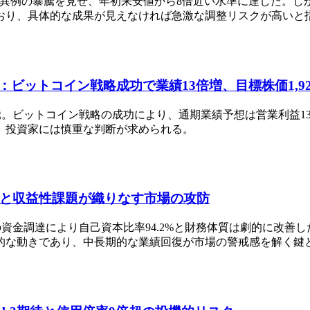
待から異例の暴騰を見せ、年初来安値から8倍近い水準に達した
おり、具体的な成果が見えなければ急激な調整リスクが高いと
由：ビットコイン戦略成功で業績13倍増、目標株価1,9
が急騰。ビットコイン戦略の成功により、通期業績予想は営業利益
、投資家には慎重な判断が求められる。
善と収益性課題が織りなす市場の攻防
円超の資金調達により自己資本比率94.2%と財務体質は劇的に改
的な動きであり、中長期的な業績回復が市場の警戒感を解く鍵