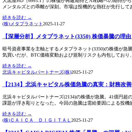
大黒屋HD（6993.T）の株価が再建期待とAI戦略への期
メンタルズとの乖離が深刻。市場は投機的な熱狂が先行して
続きを読む →
(株)メタプラネット
2025-11-27
【深層分析】メタプラネット(3350) 株価暴騰の理
暗号資産事業を主軸とするメタプラネット(3350)の株価
気買いだが、BTC価格変動および規制リスクも内包しており
続きを読む →
北浜キャピタルパートナーズ(株)
2025-11-27
【2134】北浜キャピタル株価急騰の真実：財務改
北浜キャピタルパートナーズ(2134)の株価が急騰。41億
課題が浮き彫りとなった。今回の急騰は需給要因による投機
続きを読む →
(株)ＣＡＩＣＡ ＤＩＧＩＴＡＬ
2025-11-27