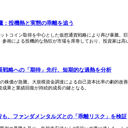
暴騰：投機熱と実態の乖離を追う
が、ビットコイン取得を中心とした仮想通貨戦略により再び暴騰
」参画による投機的な熱狂が市場を席巻しており、投資家は高
と成長戦略への「期待」先行、短期的な過熱を分析
.T)の株価が急騰。大規模資金調達による自己資本比率の劇的
資成果と業績回復が持続的成長の鍵となる。
行も、ファンダメンタルズとの「乖離リスク」を検証