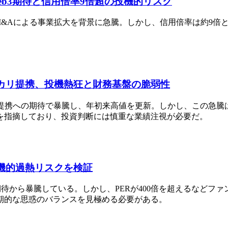
：Web3期待と信用倍率9倍超の投機的リスク
eb3期待とM&Aによる事業拡大を背景に急騰。しかし、信用倍率は
ルカリ提携、投機熱狂と財務基盤の脆弱性
カリ提携への期待で暴騰し、年初来高値を更新。しかし、この急
を指摘しており、投資判断には慎重な業績注視が必要だ。
投機的過熱リスクを検証
の期待から暴騰している。しかし、PERが400倍を超えるなど
期的な思惑のバランスを見極める必要がある。