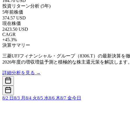
164.70
USD
投資リターン分析 (5年)
5年前株価
374.57
USD
現在株価
2423.50
USD
CAGR
+
45.3
%
決算サマリー
三菱UFJフィナンシャル・グループ（8306.T）の最新決算
2026年度の増収増益予測と積極的な株主還元策を解説します
詳細分析を見る →
8/2 日
8/3 月
8/4 火
8/5 水
8/6 木
8/7 金
今日