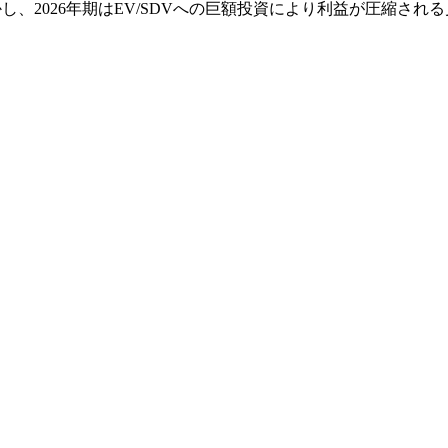
、2026年期はEV/SDVへの巨額投資により利益が圧縮される見通し