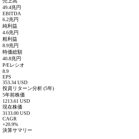
売上高
49.4兆円
EBITDA
6.2兆円
純利益
4.6兆円
粗利益
8.9兆円
時価総額
40.8兆円
P/Eレシオ
8.9
EPS
353.34
USD
投資リターン分析 (5年)
5年前株価
1213.61
USD
現在株価
3133.00
USD
CAGR
+
20.9
%
決算サマリー