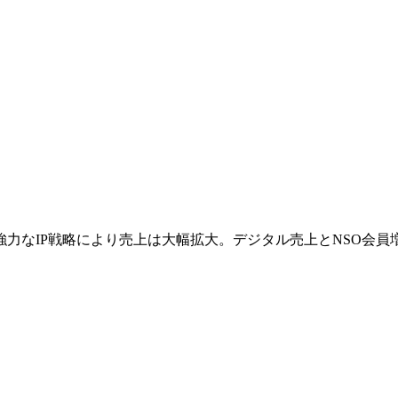
の成功と強力なIP戦略により売上は大幅拡大。デジタル売上とNSO会