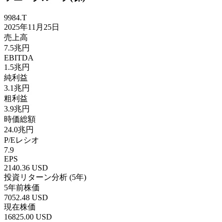
9984.T
2025年11月25日
売上高
7.5兆円
EBITDA
1.5兆円
純利益
3.1兆円
粗利益
3.9兆円
時価総額
24.0兆円
P/Eレシオ
7.9
EPS
2140.36
USD
投資リターン分析 (5年)
5年前株価
7052.48
USD
現在株価
16825.00
USD