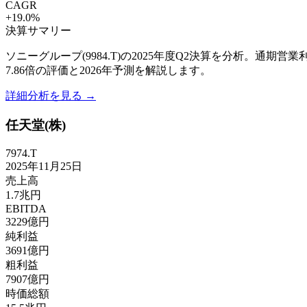
CAGR
+
19.0
%
決算サマリー
ソニーグループ(9984.T)の2025年度Q2決算を分析。通期
7.86倍の評価と2026年予測を解説します。
詳細分析を見る →
任天堂(株)
7974.T
2025年11月25日
売上高
1.7兆円
EBITDA
3229億円
純利益
3691億円
粗利益
7907億円
時価総額