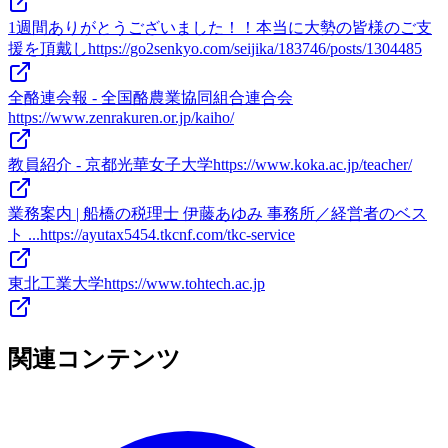
1週間ありがとうございました！！本当に大勢の皆様のご支
援を頂戴し
https://go2senkyo.com/seijika/183746/posts/1304485
全酪連会報 - 全国酪農業協同組合連合会
https://www.zenrakuren.or.jp/kaiho/
教員紹介 - 京都光華女子大学
https://www.koka.ac.jp/teacher/
業務案内 | 船橋の税理士 伊藤あゆみ 事務所／経営者のベス
ト ...
https://ayutax5454.tkcnf.com/tkc-service
東北工業大学
https://www.tohtech.ac.jp
関連コンテンツ