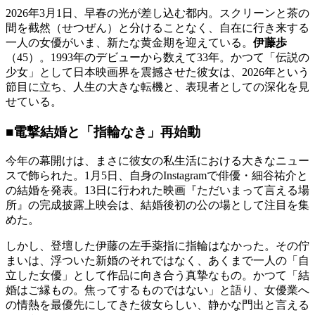
2026年3月1日、早春の光が差し込む都内。スクリーンと茶の
間を截然（せつぜん）と分けることなく、自在に行き来する
一人の女優がいま、新たな黄金期を迎えている。
伊藤歩
（45）。1993年のデビューから数えて33年。かつて「伝説の
少女」として日本映画界を震撼させた彼女は、2026年という
節目に立ち、人生の大きな転機と、表現者としての深化を見
せている。
■電撃結婚と「指輪なき」再始動
今年の幕開けは、まさに彼女の私生活における大きなニュー
スで飾られた。1月5日、自身のInstagramで俳優・細谷祐介と
の結婚を発表。13日に行われた映画『ただいまって言える場
所』の完成披露上映会は、結婚後初の公の場として注目を集
めた。
しかし、登壇した伊藤の左手薬指に指輪はなかった。その佇
まいは、浮ついた新婚のそれではなく、あくまで一人の「自
立した女優」として作品に向き合う真摯なもの。かつて「結
婚はご縁もの。焦ってするものではない」と語り、女優業へ
の情熱を最優先にしてきた彼女らしい、静かな門出と言える