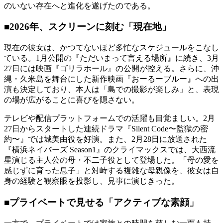
のいない存在へと進化を遂げたのである。
■2026年、スクリーンに刻む「現在地」
現在の彼女は、かつてないほど多忙なスケジュールをこなし
ている。1月公開の『ただいまって言える場所』に続き、3月
27日には映画『ゴリラホール』の公開が控える。さらに、沖
縄・久米島を舞台にした新作映画『おーるーブルー』への出
演も決定しており、本人は「島での撮影が楽しみ」と、表現
の場が広がることに喜びを隠さない。
テレビや配信プラットフォームでの活躍も目覚ましい。2月
27日からスタートした連続ドラマ『Silent Code〜監獄の密
約〜』では城美由役を好演。また、2月28日に放送された
『横浜ネイバーズ Season1』のクライマックスでは、大西流
星演じる主人公の母・不二子役として登場した。「母の愛を
感じずに育った息子」と対峙する複雑な母親像を、彼女は自
身の経験と観察眼を投影し、見事に演じきった。
■プライベートで見せる「アクティブな素顔」