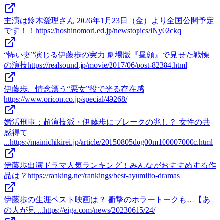
主演は鈴木愛理さん 2026年1月23日（金）より全国公開予定
です！！
https://hoshinomori.ed.jp/newstopics/iNy02ckq
“怖い妻”演じる伊藤歩の実力 劇場版『昼顔』で見せた戦慄
の演技
https://realsound.jp/movie/2017/06/post-82384.html
伊藤歩、情念漂う“悪女”役で光る存在感
https://www.oricon.co.jp/special/49268/
婚活刑事：超演技派・伊藤歩にブレークの兆し？ 女性の共
感得て
...
https://mainichikirei.jp/article/20150805dog00m100007000c.html
伊藤歩出演ドラマ人気ランキング！みんながおすすめする作
品は？
https://ranking.net/rankings/best-ayumiito-dramas
伊藤歩の生涯ベスト映画は？ 衝撃のホラートークも…【あ
の人が見 ...
https://eiga.com/news/20230615/24/