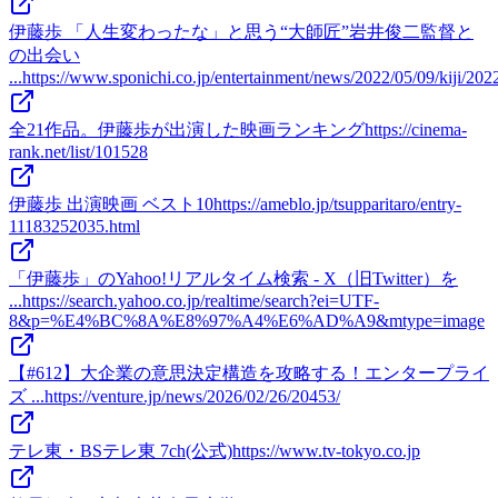
伊藤歩 「人生変わったな」と思う“大師匠”岩井俊二監督と
の出会い
...
https://www.sponichi.co.jp/entertainment/news/2022/05/09/kiji/
全21作品。伊藤歩が出演した映画ランキング
https://cinema-
rank.net/list/101528
伊藤歩 出演映画 ベスト10
https://ameblo.jp/tsupparitaro/entry-
11183252035.html
「伊藤歩」のYahoo!リアルタイム検索 - X（旧Twitter）を
...
https://search.yahoo.co.jp/realtime/search?ei=UTF-
8&p=%E4%BC%8A%E8%97%A4%E6%AD%A9&mtype=image
【#612】大企業の意思決定構造を攻略する！エンタープライ
ズ ...
https://venture.jp/news/2026/02/26/20453/
テレ東・BSテレ東 7ch(公式)
https://www.tv-tokyo.co.jp