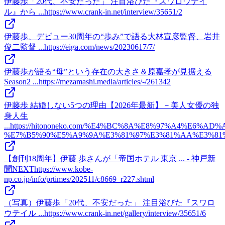
伊藤歩「20代、不安だった」 注目浴びた『スワロウテイ
ル』から ...
https://www.crank-in.net/interview/35651/2
伊藤歩、デビュー30周年の“歩み”で語る大林宣彦監督、岩井
俊二監督 ...
https://eiga.com/news/20230617/7/
伊藤歩が語る“母”という存在の大きさ＆原嘉孝が見据える
Season2 ...
https://mezamashi.media/articles/-/261342
伊藤歩 結婚しない5つの理由【2026年最新】－美人女優の独
身人生
...
https://hitononeko.com/%E4%BC%8A%E8%97%A4%E6%AD%
%E7%B5%90%E5%A9%9A%E3%81%97%E3%81%AA%E3%81
【創刊18周年】伊藤 歩さんが「帝国ホテル 東京 ... - 神戸新
聞NEXT
https://www.kobe-
np.co.jp/info/prtimes/202511/c8669_r227.shtml
（写真）伊藤歩「20代、不安だった」 注目浴びた『スワロ
ウテイル ...
https://www.crank-in.net/gallery/interview/35651/6