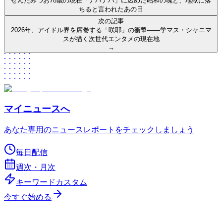
せんだみつお78歳の現在「ナハナハ」に込めた昭和の魂と、地獄に落
ちると言われたあの日
次の記事
2026年、アイドル界を席巻する「咲耶」の衝撃——学マス・シャニマ
スが描く次世代エンタメの現在地
→
マイニュースへ
あなた専用のニュースレポートをチェックしましょう
毎日配信
週次・月次
キーワードカスタム
今すぐ始める