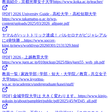
教員紹介 - 京都光華女子大学
https://www.koka.ac.jp/teacher/
[PDF] 2026 University Guide - 高松大学・高松短期大学
https://www.takamatsu-u.ac.jp/wp-
content/uploads/2025/03/2026_allpage.pdf
ヤマルがハットトリック達成！ バルセロナがビジャレアル
に4発快勝 ...
https://www.soccer-
king.jp/news/world/esp/20260301/2131329.html
[PDF] 2026 - 上越教育大学
https://www.juen.ac.jp/010pickup/2025/files/juen55_web_ph.pdf
教員一覧 | 家政学部 | 学部・短大・大学院／教育 - 共立女子
大学
https://www.kyoritsu-
wu.ac.jp/academics/undergraduate/kasei/staff/
[PDF] 金城学院大学は 大きく変わります。
https://www.kinjo-
gakuin.jp/about/pamphlet/public/pdf/2025/45/WD45_all.pdf