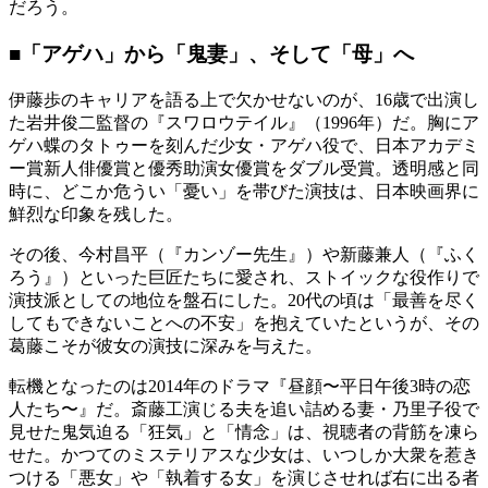
だろう。
■「アゲハ」から「鬼妻」、そして「母」へ
伊藤歩のキャリアを語る上で欠かせないのが、16歳で出演し
た岩井俊二監督の『スワロウテイル』（1996年）だ。胸にア
ゲハ蝶のタトゥーを刻んだ少女・アゲハ役で、日本アカデミ
ー賞新人俳優賞と優秀助演女優賞をダブル受賞。透明感と同
時に、どこか危うい「憂い」を帯びた演技は、日本映画界に
鮮烈な印象を残した。
その後、今村昌平（『カンゾー先生』）や新藤兼人（『ふく
ろう』）といった巨匠たちに愛され、ストイックな役作りで
演技派としての地位を盤石にした。20代の頃は「最善を尽く
してもできないことへの不安」を抱えていたというが、その
葛藤こそが彼女の演技に深みを与えた。
転機となったのは2014年のドラマ『昼顔〜平日午後3時の恋
人たち〜』だ。斎藤工演じる夫を追い詰める妻・乃里子役で
見せた鬼気迫る「狂気」と「情念」は、視聴者の背筋を凍ら
せた。かつてのミステリアスな少女は、いつしか大衆を惹き
つける「悪女」や「執着する女」を演じさせれば右に出る者