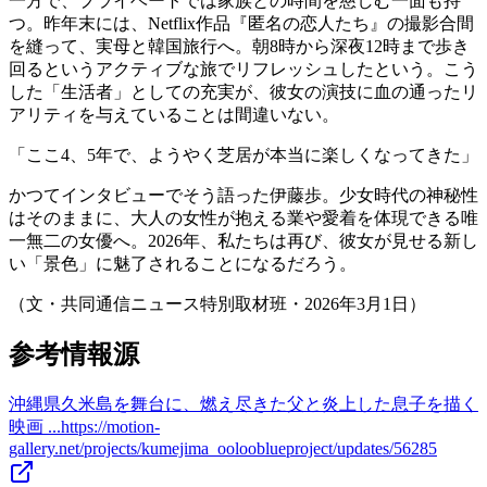
一方で、プライベートでは家族との時間を慈しむ一面も持
つ。昨年末には、Netflix作品『匿名の恋人たち』の撮影合間
を縫って、実母と韓国旅行へ。朝8時から深夜12時まで歩き
回るというアクティブな旅でリフレッシュしたという。こう
した「生活者」としての充実が、彼女の演技に血の通ったリ
アリティを与えていることは間違いない。
「ここ4、5年で、ようやく芝居が本当に楽しくなってきた」
かつてインタビューでそう語った伊藤歩。少女時代の神秘性
はそのままに、大人の女性が抱える業や愛着を体現できる唯
一無二の女優へ。2026年、私たちは再び、彼女が見せる新し
い「景色」に魅了されることになるだろう。
（文・共同通信ニュース特別取材班・2026年3月1日）
参考情報源
沖縄県久米島を舞台に、燃え尽きた父と炎上した息子を描く
映画 ...
https://motion-
gallery.net/projects/kumejima_oolooblueproject/updates/56285