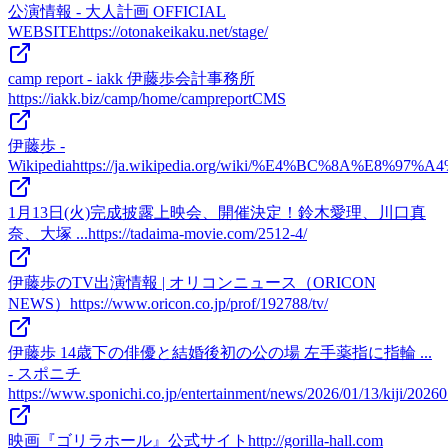
公演情報 - 大人計画 OFFICIAL
WEBSITE
https://otonakeikaku.net/stage/
camp report - iakk 伊藤歩会計事務所
https://iakk.biz/camp/home/campreportCMS
伊藤歩 -
Wikipedia
https://ja.wikipedia.org/wiki/%E4%BC%8A%E8%97
1月13日(火)完成披露上映会、開催決定！鈴木愛理、川口真
奈、大塚 ...
https://tadaima-movie.com/2512-4/
伊藤歩のTV出演情報 | オリコンニュース（ORICON
NEWS）
https://www.oricon.co.jp/prof/192788/tv/
伊藤歩 14歳下の俳優と結婚後初の公の場 左手薬指に指輪 ...
- スポニチ
https://www.sponichi.co.jp/entertainment/news/2026/01/13/kiji/20
映画『ゴリラホール』公式サイト
http://gorilla-hall.com