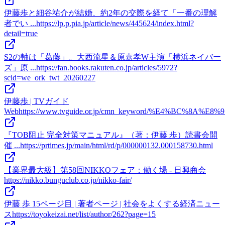
伊藤歩と細谷祐介が結婚、約2年の交際を経て「一番の理解
者でい ...
https://lp.p.pia.jp/article/news/445624/index.html?
detail=true
S2の軸は「葛藤」。大西流星＆原嘉孝W主演「横浜ネイバー
ズ」原 ...
https://fan.books.rakuten.co.jp/articles/5972?
scid=we_ork_twt_20260227
伊藤歩 | TVガイド
Web
https://www.tvguide.or.jp/cmn_keyword/%E4%BC%8A%
『TOB阻止 完全対策マニュアル』（著：伊藤 歩）読書会開
催 ...
https://prtimes.jp/main/html/rd/p/000000132.000158730.html
【業界最大級】第58回NIKKOフェア：働く場 - 日興商会
https://nikko.bunguclub.co.jp/nikko-fair/
伊藤 歩 15ページ目 | 著者ページ | 社会をよくする経済ニュー
ス
https://toyokeizai.net/list/author/262?page=15